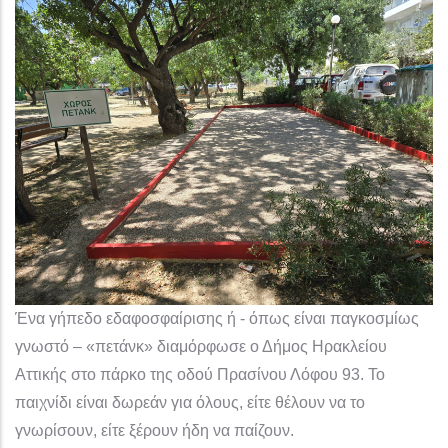
Ένα γήπεδο εδαφοσφαίρισης ή - όπως είναι παγκοσμίως
γνωστό – «πετάνκ» διαμόρφωσε ο Δήμος Ηρακλείου
Αττικής στο πάρκο της οδού Πρασίνου Λόφου 93. Το
παιχνίδι είναι δωρεάν για όλους, είτε θέλουν να το
γνωρίσουν, είτε ξέρουν ήδη να παίζουν.