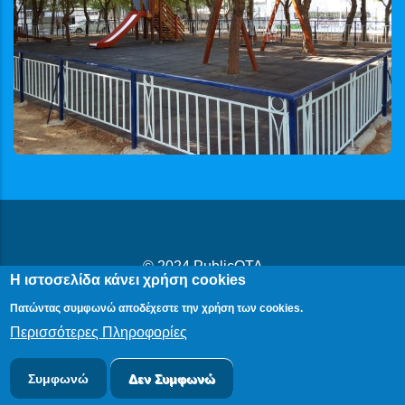
© 2024
PublicOTA
Η ιστοσελίδα κάνει χρήση cookies
Δήλωση Προβασιμότητας
|
Cookies
|
Πολιτική Προστασίας
Πατώντας συμφωνώ αποδέχεστε την χρήση των cookies.
Προσωπικών Δεδομένων
Περισσότερες Πληροφορίες
Συμφωνώ
Δεν Συμφωνώ