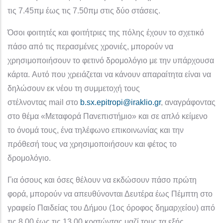
τις
7
.
45
πμ έως τις
7
.
50
πμ στις δύο στάσεις.
Όσοι φοιτητές
και φοιτήτριες
της πόλης έχουν το σχετικό
πάσο από τις περασμένες χρονιές, μπορούν να
χρησιμοποιήσουν το φετινό δρομολόγιο με την υπάρχουσα
κάρτα.
Αυτό που χρειάζεται να κάνουν απαραίτητα είναι να
δηλώσουν εκ νέου τη συμμετοχή τους
στέλνοντας
mail
στο
b.sx.epitropi@iraklio.gr
, αναγράφοντας
στο θέμα «Μεταφορά Πανεπιστήμιο» και σε απλό κείμενο
το όνομά τους, ένα τηλέφωνο επικοινωνίας και την
πρόθεσή τους να χρησιμοποιήσουν και φέτος το
δρομολόγιο.
Για όσους και όσες θέλουν να εκδώσουν πάσο πρώτη
φορά, μπορούν να απευθύνονται Δευτέρα έως Πέμπτη στο
γραφείο Παιδείας του Δήμου (1ος όροφος δημαρχείου) από
τις 8.00 έως τις 13.00 κρατώντας μαζί τους τα εξής