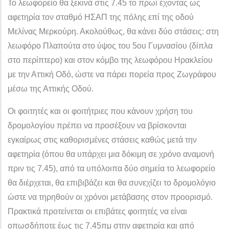
Το λεωφορείο θα ξεκινά στις 7.45 το πρωί έχοντας ως
αφετηρία τον σταθμό ΗΣΑΠ της πόλης επί της οδού
Μελίνας Μερκούρη. Ακολούθως, θα κάνει δύο στάσεις: στη
λεωφόρο Πλαπούτα στο ύψος του 5ου Γυμνασίου (δίπλα
στο περίπτερο) και στον κόμβο της λεωφόρου Ηρακλείου
με την Αττική Οδό, ώστε να πάρει πορεία προς Ζωγράφου
μέσω της Αττικής Οδού.
Οι φοιτητές
και οι φοιτήτριες
που κάνουν χρήση του
δρομολογίου πρέπει να προσέξουν να βρίσκονται
εγκαίρως στις καθορισμένες στάσεις καθώς μετά την
αφετηρία (όπου θα υπάρχει μια δόκιμη σε χρόνο αναμονή
πριν τις
7
.
45
), από τα υπόλοιπα δύο σημεία το λεωφορείο
θα διέρχεται, θα επιβιβάζει και θα συνεχίζει το δρομολόγιο
ώστε να τηρηθούν οι χρόνοι μετάβασης στον προορισμό.
Πρακτικά προτείνεται οι επιβάτες φοιτητές να είναι
οπωσδήποτε έως τις
7
.
45
πμ στην αφετηρία και από