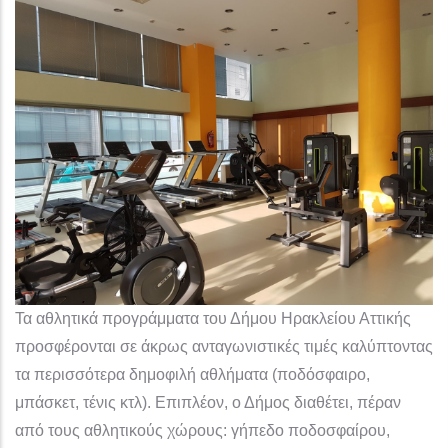
Τα αθλητικά προγράμματα του Δήμου Ηρακλείου Αττικής
προσφέρονται σε άκρως ανταγωνιστικές τιμές καλύπτοντας
τα περισσότερα δημοφιλή αθλήματα (ποδόσφαιρο,
μπάσκετ, τένις κτλ). Επιπλέον, ο Δήμος διαθέτει, πέραν
από τους αθλητικούς χώρους: γήπεδο ποδοσφαίρου,