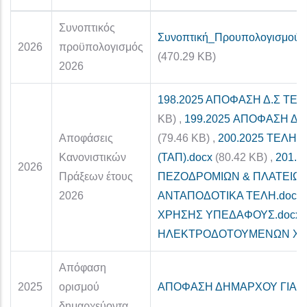
Συνοπτικός
Συνοπτική_Προυπολογισμο
2026
προϋπολογισμός
(470.29 KB)
2026
198.2025 ΑΠΟΦΑΣΗ Δ.Σ ΤΕΛ
KB)
,
199.2025 ΑΠΟΦΑΣΗ Δ.
Αποφάσεις
(79.46 KB)
,
200.2025 ΤΕΛΗ 
Κανονιστικών
(ΤΑΠ).docx
(80.42 KB)
,
201.
2026
Πράξεων έτους
ΠΕΖΟΔΡΟΜΙΩΝ & ΠΛΑΤΕΙΩΝ
2026
ΑΝΤΑΠΟΔΟΤΙΚΑ ΤΕΛΗ.docx
ΧΡΗΣΗΣ ΥΠΕΔΑΦΟΥΣ.docx
ΗΛΕΚΤΡΟΔΟΤΟΥΜΕΝΩΝ ΧΩΡ
Απόφαση
2025
ορισμού
ΑΠΟΦΑΣΗ ΔΗΜΑΡΧΟΥ ΓΙΑ 
δημαρχεύοντα