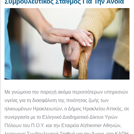
Συμβουλευτικός Σταθμός Για Την Άνοια
Με γνώμονα την παροχή ακόμα περισσότερων υπηρεσιών
υγείας για τη διασφάλιση της ποιότητας ζωής των
ηλικιωμένων Ηρακλειωτών, ο Δήμος Ηρακλείου Αττικής, σε
συνεργασία με το Ελληνικό Διαδημοτικό Δίκτυο Υγιών
Πόλεων του Π.Ο.Υ. και την Εταιρεία Alzheimer Αθηνών,
λειτουργεί Συμβουλευτικό Σταθμό για την Άνοια, στα ΚΑΠΗ