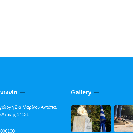
ινωνία
Gallery
γιώργη 2 & Μαρίνου Αντύπα,
 Αττικής 14121
2000100