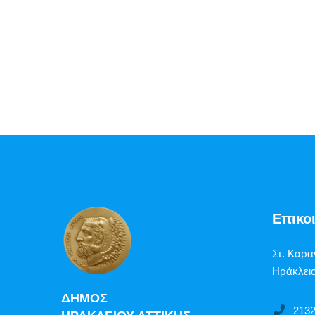
Επικο
Στ. Καρα
Ηράκλειο
ΔΗΜΟΣ
213