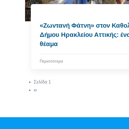
«Ζωντανή Φάτνη» στον Καθολ
Δήμου Ηρακλείου Αττικής: έν
θέαμα
Περισσότερα
Σελιδοποίηση
Σελίδα 1
Next page
››