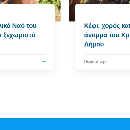
ικό Ναό του
Κέφι, χορός κα
α ξεχωριστό
άναμμα του Χρ
Δήμου
Περισσότερα