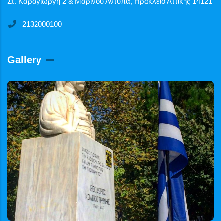
Στ. Καραγιώργη 2 & Μαρίνου Αντύπα, Ηράκλειο Αττικής 14121
2132000100
Gallery