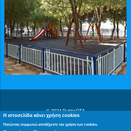
© 2024
PublicOTA
Η ιστοσελίδα κάνει χρήση cookies
Δήλωση Προβασιμότητας
|
Cookies
|
Πολιτική Προστασίας
Πατώντας συμφωνώ αποδέχεστε την χρήση των cookies.