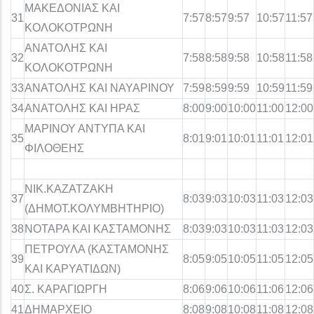
ΜΑΚΕΔΟΝΙΑΣ ΚΑΙ
31
7:57
8:57
9:57
10:57
11:57
ΚΟΛΟΚΟΤΡΩΝΗ
ΑΝΑΤΟΛΗΣ ΚΑΙ
32
7:58
8:58
9:58
10:58
11:58
ΚΟΛΟΚΟΤΡΩΝΗ
33
ΑΝΑΤΟΛΗΣ ΚΑΙ ΝΑΥΑΡΙΝΟΥ
7:59
8:59
9:59
10:59
11:59
34
ΑΝΑΤΟΛΗΣ ΚΑΙ ΗΡΑΣ
8:00
9:00
10:00
11:00
12:00
ΜΑΡΙΝΟΥ ΑΝΤΥΠΑ ΚΑΙ
35
8:01
9:01
10:01
11:01
12:01
ΦΙΛΟΘΕΗΣ
ΝΙΚ.ΚΑΖΑΤΖΑΚΗ
37
8:03
9:03
10:03
11:03
12:03
(ΔΗΜΟΤ.ΚΟΛΥΜΒΗΤΗΡΙΟ)
38
ΝΟΤΑΡΑ ΚΑΙ ΚΑΣΤΑΜΟΝΗΣ
8:03
9:03
10:03
11:03
12:03
ΠΕΤΡΟΥΛΑ (ΚΑΣΤΑΜΟΝΗΣ
39
8:05
9:05
10:05
11:05
12:05
ΚΑΙ ΚΑΡΥΑΤΙΔΩΝ)
40
Σ. ΚΑΡΑΓΙΩΡΓΗ
8:06
9:06
10:06
11:06
12:06
41
ΔΗΜΑΡΧΕΙΟ
8:08
9:08
10:08
11:08
12:08