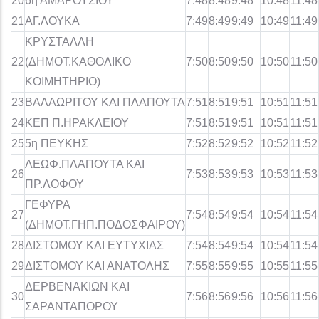
20
6η ΑΜΑΡΟΥΣΙΟΥ
7:48
8:48
9:48
10:48
11:48
21
ΑΓ.ΛΟΥΚΑ
7:49
8:49
9:49
10:49
11:49
ΚΡΥΣΤΑΛΛΗ
22
(ΔΗΜΟΤ.ΚΑΘΟΛΙΚΟ
7:50
8:50
9:50
10:50
11:50
ΚΟΙΜΗΤΗΡΙΟ)
23
ΒΑΛΑΩΡΙΤΟΥ ΚΑΙ ΠΛΑΠΟΥΤΑ
7:51
8:51
9:51
10:51
11:51
24
ΚΕΠ Π.ΗΡΑΚΛΕΙΟΥ
7:51
8:51
9:51
10:51
11:51
25
5η ΠΕΥΚΗΣ
7:52
8:52
9:52
10:52
11:52
ΛΕΩΦ.ΠΛΑΠΟΥΤΑ ΚΑΙ
26
7:53
8:53
9:53
10:53
11:53
ΠΡ.ΛΟΦΟΥ
ΓΕΦΥΡΑ
27
7:54
8:54
9:54
10:54
11:54
(ΔΗΜΟΤ.ΓΗΠ.ΠΟΔΟΣΦΑΙΡΟΥ)
28
ΔΙΣΤΟΜΟΥ ΚΑΙ ΕΥΤΥΧΙΑΣ
7:54
8:54
9:54
10:54
11:54
29
ΔΙΣΤΟΜΟΥ ΚΑΙ ΑΝΑΤΟΛΗΣ
7:55
8:55
9:55
10:55
11:55
ΔΕΡΒΕΝΑΚΙΩΝ ΚΑΙ
30
7:56
8:56
9:56
10:56
11:56
ΣΑΡΑΝΤΑΠΟΡΟΥ