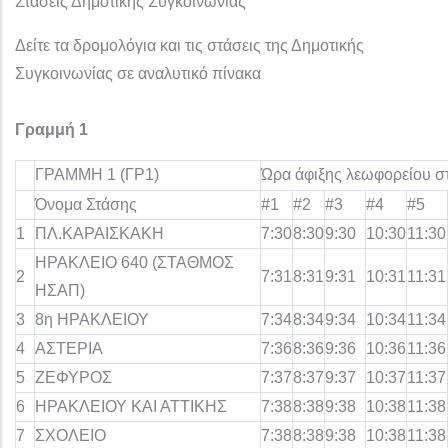
Στάσεις Δημοτικής Συγκοινωνίας
Δείτε τα δρομολόγια και τις στάσεις της Δημοτικής
Συγκοινωνίας σε αναλυτικό πίνακα
Γραμμή 1
ΓΡΑΜΜΗ 1 (ΓΡ1)
Ώρα άφιξης λεωφορείου σ
Όνομα Στάσης
#1
#2
#3
#4
#5
1
ΠΛ.ΚΑΡΑΙΣΚΑΚΗ
7:30
8:30
9:30
10:30
11:30
ΗΡΑΚΛΕΙΟ 640 (ΣΤΑΘΜΟΣ
2
7:31
8:31
9:31
10:31
11:31
ΗΣΑΠ)
3
8η ΗΡΑΚΛΕΙΟΥ
7:34
8:34
9:34
10:34
11:34
4
ΑΣΤΕΡΙΑ
7:36
8:36
9:36
10:36
11:36
5
ΖΕΦΥΡΟΣ
7:37
8:37
9:37
10:37
11:37
6
ΗΡΑΚΛΕΙΟΥ ΚΑΙ ΑΤΤΙΚΗΣ
7:38
8:38
9:38
10:38
11:38
7
ΣΧΟΛΕΙΟ
7:38
8:38
9:38
10:38
11:38