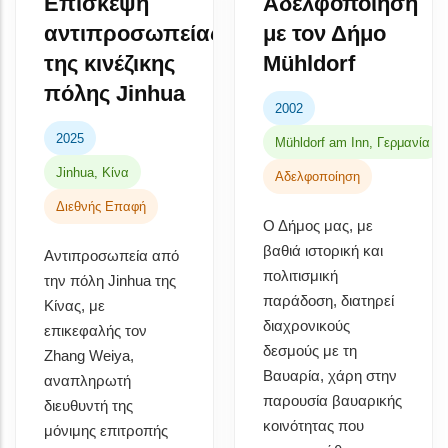
Επίσκεψη
Αδελφοποίηση
αντιπροσωπείας
με τον Δήμο
της κινέζικης
Mühldorf
πόλης Jinhua
2002
2025
Mühldorf am Inn, Γερμανία
Jinhua, Κίνα
Αδελφοποίηση
Διεθνής Επαφή
Ο Δήμος μας, με
βαθιά ιστορική και
Αντιπροσωπεία από
πολιτισμική
την πόλη Jinhua της
παράδοση, διατηρεί
Κίνας, με
διαχρονικούς
επικεφαλής τον
δεσμούς με τη
Zhang Weiya,
Βαυαρία, χάρη στην
αναπληρωτή
παρουσία βαυαρικής
διευθυντή της
κοινότητας που
μόνιμης επιτροπής