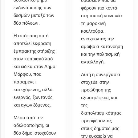
δράσεων που θα
ενδυνάμωσης των
φέρουν πιο κοντά
δεσμών μεταξύ των
στη τοπική κοινωνία
δύο πόλεων.
τη μαροκινή
κουλτούρα,
Η απόφαση αυτή
ενισχύοντας την
αποτελεί έκφραση
αμοιβαία κατανόηση
έμπρακτης στήριξης
και την πολιτισμική
στον κυπριακό λαό
ανταλλαγή.
και ειδικά στον Δήμο
Μόρφου, που
Αυτή η συνεργασία
παραμένει
στοχεύει στην
κατεχόμενος, αλλά
προώθηση της
ενεργός, ζωντανός
εξωστρέφειας και
και αγωνιζόμενος.
της
διαπολιτισμικότητας,
Μέσα από την
προσφέροντας
αδελφοποίηση, οι
στους δημότες μας
δύο δήμοι στοχεύουν
την ευκαιρία να