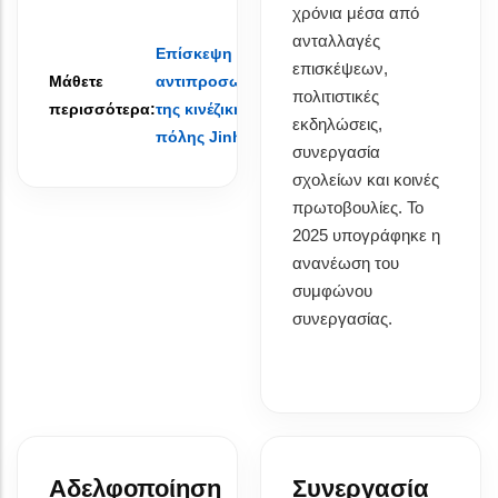
χρόνια μέσα από
ανταλλαγές
Επίσκεψη
επισκέψεων,
Μάθετε
αντιπροσωπείας
πολιτιστικές
περισσότερα:
της κινέζικης
εκδηλώσεις,
πόλης Jinhua
συνεργασία
σχολείων και κοινές
πρωτοβουλίες. Το
2025 υπογράφηκε η
ανανέωση του
συμφώνου
συνεργασίας.
Αδελφοποίηση
Συνεργασία