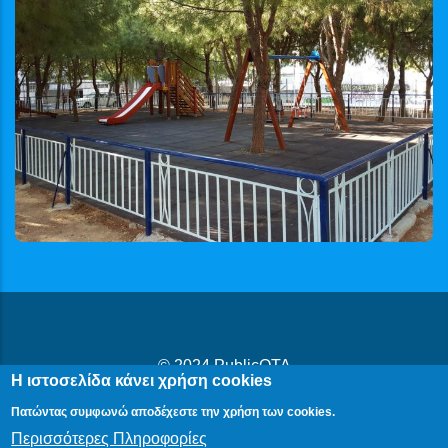
© 2024
PublicOTA
Η ιστοσελίδα κάνει χρήση cookies
Δήλωση Προβασιμότητας
|
Cookies
|
Πολιτική Προστασίας
Πατώντας συμφωνώ αποδέχεστε την χρήση των cookies.
Προσωπικών Δεδομένων
Περισσότερες Πληροφορίες