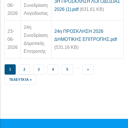
3Η ΠΡΟΣΚΛΗΣΗ ΛΟΓΟΔΟΣΙΑΣ
06-
Συνεδρίαση
2026 (1).pdf
(631.61 KB)
2026
Λογοδοσίας
24η
23-
24η ΠΡΟΣΚΛΗΣΗ 2026
Συνεδρίαση
06-
ΔΗΜΟΤΙΚΗΣ ΕΠΙΤΡΟΠΗΣ.pdf
Δημοτικής
2026
(531.16 KB)
Επιτροπής
…
CURRENT PAGE
PAGE
PAGE
PAGE
PAGE
NEXT PAGE
1
2
3
4
5
››
LAST PAGE
ΤΕΛΕΥΤΑΊΑ »