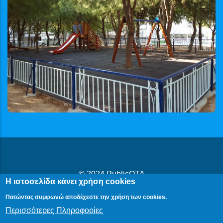
© 2024
PublicOTA
Η ιστοσελίδα κάνει χρήση cookies
Δήλωση Προβασιμότητας
|
Cookies
|
Πολιτική Προστασίας
Πατώντας συμφωνώ αποδέχεστε την χρήση των cookies.
Προσωπικών Δεδομένων
Περισσότερες Πληροφορίες