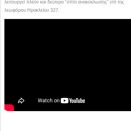
λειτουργεί πλέον και δεύτερο "σπίτι ανακύκλωσης" επί της
λεωφόρου Ηρακλείου 327.