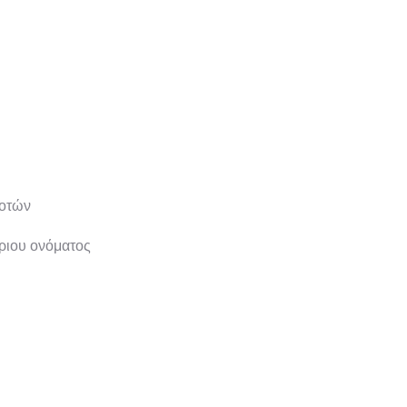
μοτών
ριου ονόματος