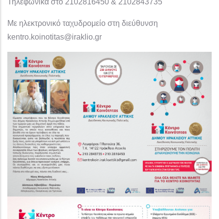
Τηλεφωνικά στο 2102816450 & 2102843735
Με ηλεκτρονικό ταχυδρομείο στη διεύθυνση
kentro.koinotitas@iraklio.gr