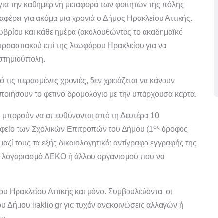
 για την καθημερινή μεταφορά των φοιτητών της πόλης
έρει για ακόμα μια χρονιά ο Δήμος Ηρακλείου Αττικής.
ωβρίου και κάθε ημέρα (ακολουθώντας το ακαδημαϊκό
προαστιακού επί της λεωφόρου Ηρακλείου για να
ιστημιούπολη.
 τις περασμένες χρονιές, δεν χρειάζεται να κάνουν
ποιήσουν το φετινό δρομολόγιο με την υπάρχουσα κάρτα.
 μπορούν να απευθύνονται από τη Δευτέρα 10
ος
αφείο των Σχολικών Επιτροπών του Δήμου (1
όροφος
μαζί τους τα εξής δικαιολογητικά: αντίγραφο εγγραφής της
αν λογαριασμό ΔΕΚΟ ή άλλου οργανισμού που να
υ Ηρακλείου Αττικής και μόνο. Συμβουλεύονται οι
του Δήμου iraklio.gr για τυχόν ανακοινώσεις αλλαγών ή