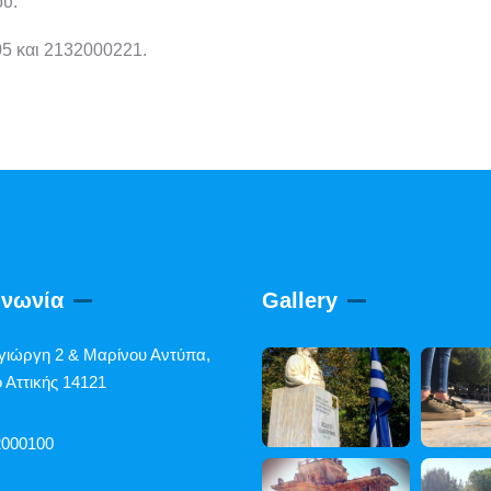
ου.
5 και 2132000221.
ινωνία
Gallery
γιώργη 2 & Μαρίνου Αντύπα,
 Αττικής 14121
2000100