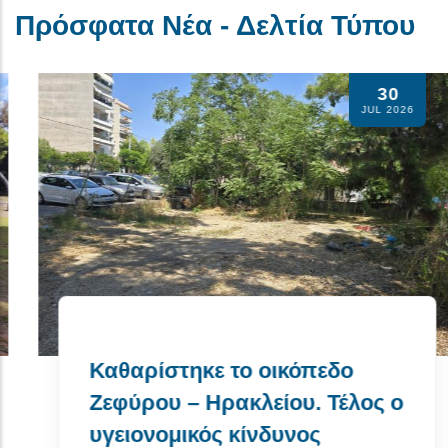
Πρόσφατα Νέα - Δελτία Τύπου
30
Αθλητικό υλικό γ
JUL 2026
σωματεία της πό
Δήμο Ηρακλείου 
Read More
οικόπεδο
είου. Τέλος ο
δυνος