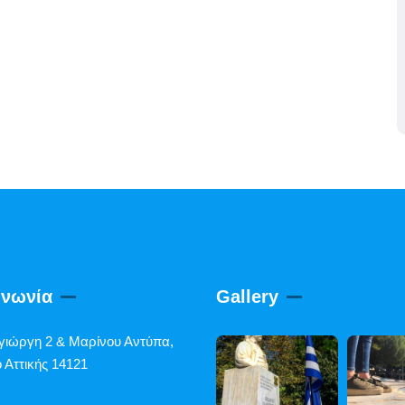
ινωνία
Gallery
γιώργη 2 & Μαρίνου Αντύπα,
 Αττικής 14121