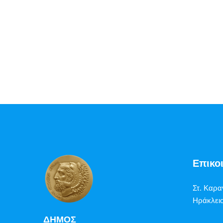
Επικο
Στ. Καρα
Ηράκλειο
ΔΗΜΟΣ