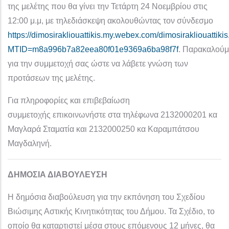
της μελέτης που θα γίνει την Τετάρτη 24 Νοεμβρίου στις
12:00 μ.μ, με τηλεδιάσκεψη ακολουθώντας τον σύνδεσμο
https://dimosirakliouattikis.my.webex.com/dimosirakliouattiki
MTID=m8a996b7a82eea80f01e9369a6ba98f7f
. Παρακαλούμ
για την συμμετοχή σας ώστε να λάβετε γνώση των
προτάσεων της μελέτης.
Για πληροφορίες και επιβεβαίωση
συμμετοχής επικοινωνήστε στα τηλέφωνα 2132000201 κα
Μαγλαρά Σταματία και 2132000250 κα Καραμπάτσου
Μαγδαληνή.
ΔΗΜΟΣΙΑ ΔΙΑΒΟΥΛΕΥΣΗ
Η δημόσια διαβούλευση για την εκπόνηση του Σχεδίου
Βιώσιμης Αστικής Κινητικότητας του Δήμου. Τα Σχέδιο, το
οποίο θα καταρτιστεί μέσα στους επόμενους 12 μήνες, θα