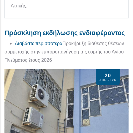
Αττικής.
Πρόσκληση εκδήλωσης ενδιαφέροντος
για το Πρόσκληση εκδήλωσης εν
Διαβάστε περισσότερα
Προκήρυξη διάθεσης θέσεων
συμμετοχής στην εμποροπανήγυρη της εορτής του Αγίου
Πνεύματος έτους 2026
20
ΑΠΡ 2026