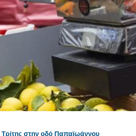
 Τρίτης στην οδό Παπαϊωάννου