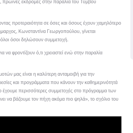
, πρωινές εκδρομές στην παραλία του Τύμβου
οντας προτεραιότητα σε όσες και όσους έχουν χαμηλότερο
δήμαρχος, Κωνσταντίνα Γεωργοπούλου, γίνεται
 όλοι όσοι δηλώσουν συμμετοχή.
ια να φροντίζουν
ό,τι χρειαστεί
ενώ στην παραλία
ών μας είναι η καλύτερη ανταμοιβή για την
εσίες και προγράμματα που κάνουν την καθημερινότητά
όνο έχουμε περισσότερες συμμετοχές στο πρόγραμμα των
νει να βάζουμε τον πήχη ακόμα πιο ψηλά», το σχόλιο του