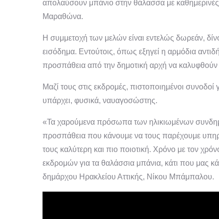
απολαύσουν μπάνιο στην θάλασσα με καθημερινές
Μαραθώνα.
Η συμμετοχή των μελών είναι εντελώς δωρεάν, δίν
εισόδημα. Εντούτοις, όπως εξηγεί η αρμόδια αντι
προσπάθεια από την δημοτική αρχή να καλυφθούν
Μαζί τους στις εκδρομές,
πιστοποιημένοι
συνοδοί γ
υπάρχει, φυσικά, ναυαγοσώστης.
«Τα χαρούμενα πρόσωπα των ηλικιωμένων συνδημοτ
προσπάθεια που κάνουμε να τους παρέχουμε υπηρ
τους καλύτερη και πιο ποιοτική. Χρόνο με τον χρ
εκδρομών για τα θαλάσσια μπάνια, κάτι που μας κά
δημάρχου Ηρακλείου Αττικής, Νίκου Μπάμπαλου.