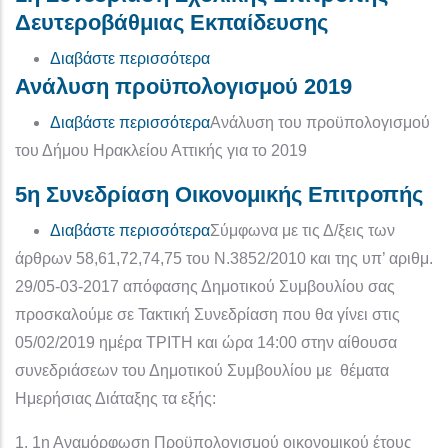
Δευτεροβάθμιας Εκπαίδευσης
για το 1η Συνεδρίαση Σχολικής 
Διαβάστε περισσότερα
Ανάλυση προϋπολογισμού 2019
για το Ανάλυση προϋπολογισμού
Διαβάστε περισσότερα
Ανάλυση του προϋπολογισμού
του Δήμου Ηρακλείου Αττικής για το 2019
5η Συνεδρίαση Οικονομικής Επιτροπής
για το 5η Συνεδρίαση Οικονομικ
Διαβάστε περισσότερα
Σύμφωνα με τις Δ/ξεις των
άρθρων 58,61,72,74,75 του Ν.3852/2010 και της υπ’ αριθμ.
29/05-03-2017 απόφασης Δημοτικού Συμβουλίου σας
προσκαλούμε σε Τακτική Συνεδρίαση που θα γίνει στις
05/02/2019 ημέρα ΤΡΙΤΗ και ώρα 14:00 στην αίθουσα
συνεδριάσεων του Δημοτικού Συμβουλίου με θέματα
Ημερήσιας Διάταξης τα εξής:
1. 1η Αναμόρφωση Προϋπολογισμού οικονομικού έτους