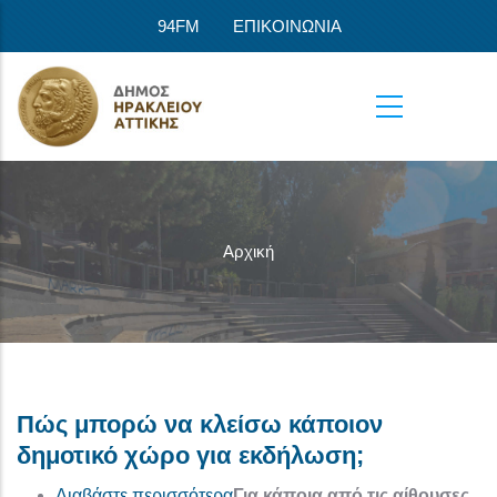
Παράκαμψη προς το κυρίως περιεχόμενο
94FM
ΕΠΙΚΟΙΝΩΝΙΑ
Αρχική
Πώς μπορώ να κλείσω κάποιον
δημοτικό χώρο για εκδήλωση;
για το Πώς μπορώ να κλείσω κάπ
Διαβάστε περισσότερα
Για κάποια από τις αίθουσες