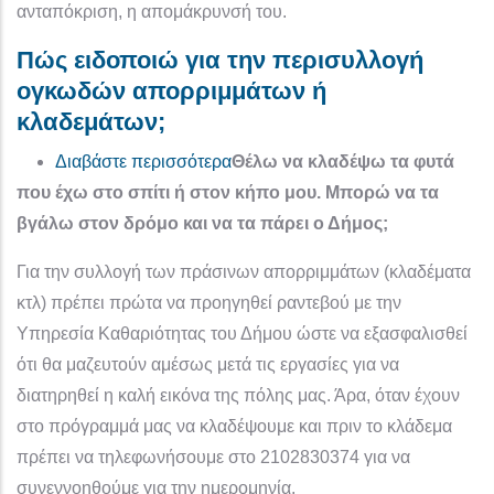
ανταπόκριση, η απομάκρυνσή του.
Πώς ειδοποιώ για την περισυλλογή
ογκωδών απορριμμάτων ή
κλαδεμάτων;
για το Πώς ειδοποιώ για την πε
Διαβάστε περισσότερα
Θέλω να κλαδέψω τα φυτά
που έχω στο σπίτι ή στον κήπο μου. Μπορώ να τα
βγάλω στον δρόμο και να τα πάρει ο Δήμος;
Για την συλλογή των πράσινων απορριμμάτων (κλαδέματα
κτλ) πρέπει πρώτα να προηγηθεί ραντεβού με την
Υπηρεσία Καθαριότητας του Δήμου ώστε να εξασφαλισθεί
ότι θα μαζευτούν αμέσως μετά τις εργασίες για να
διατηρηθεί η καλή εικόνα της πόλης μας. Άρα, όταν έχουν
στο πρόγραμμά μας να κλαδέψουμε και πριν το κλάδεμα
πρέπει να τηλεφωνήσουμε στο 2102830374 για να
συνεννοηθούμε για την ημερομηνία.