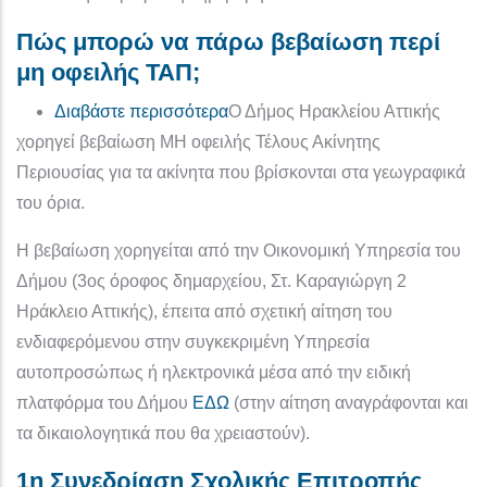
Πώς μπορώ να πάρω βεβαίωση περί
μη οφειλής ΤΑΠ;
για το Πώς μπορώ να πάρω βεβαί
Διαβάστε περισσότερα
Ο Δήμος Ηρακλείου Αττικής
χορηγεί βεβαίωση ΜΗ οφειλής Τέλους Ακίνητης
Περιουσίας για τα ακίνητα που βρίσκονται στα γεωγραφικά
του όρια.
Η βεβαίωση χορηγείται από την Οικονομική Υπηρεσία του
Δήμου (3ος όροφος δημαρχείου, Στ. Καραγιώργη 2
Ηράκλειο Αττικής), έπειτα από σχετική αίτηση του
ενδιαφερόμενου στην συγκεκριμένη Υπηρεσία
αυτοπροσώπως ή ηλεκτρονικά μέσα από την ειδική
πλατφόρμα του Δήμου
ΕΔΩ
(στην αίτηση αναγράφονται και
τα δικαιολογητικά που θα χρειαστούν).
1η Συνεδρίαση Σχολικής Επιτροπής