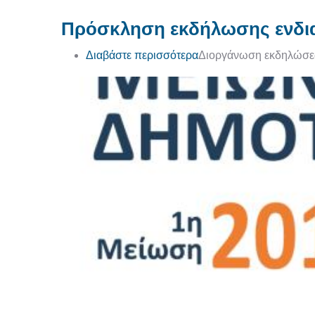
Πρόσκληση εκδήλωσης ενδι
για το Πρόσκληση εκδ
Διαβάστε περισσότερα
Διοργάνωση εκδηλώσε