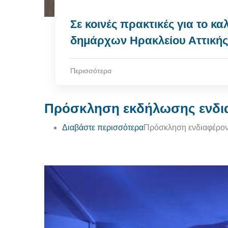
Σε κοινές πρακτικές για το
δημάρχων Ηρακλείου Αττική
Περισσότερα
Πρόσκληση εκδήλωσης ενδι
για το Πρόσκληση εκδ
Διαβάστε περισσότερα
Πρόσκληση ενδιαφέροντ