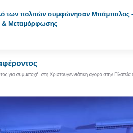
 καλό των πολιτών συμφώνησαν Μπάμπαλος
ς & Μεταμόρφωσης
αφέροντος
ήλωσης ενδιαφέροντος
ος για συμμετοχή στη Xριστουγεννιάτικη αγορά στην Πλατεία 