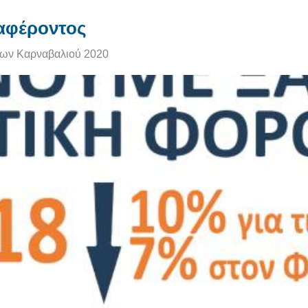
αφέροντος
ήλωσης ενδιαφέροντος
ων Καρναβαλιού 2020