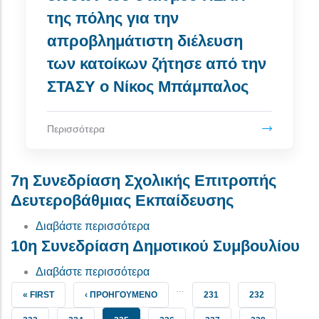
της πόλης για την
απροβλημάτιστη διέλευση
των κατοίκων ζήτησε από την
ΣΤΑΣΥ ο Νίκος Μπάμπαλος
Περισσότερα
7η Συνεδρίαση Σχολικής Επιτροπής
Δευτεροβάθμιας Εκπαίδευσης
για το 7η Συνεδρίαση Σχολικής 
Διαβάστε περισσότερα
10η Συνεδρίαση Δημοτικού Συμβουλίου
για το 10η Συνεδρίαση Δημοτικο
Διαβάστε περισσότερα
…
FIRST PAGE
ΠΡΟΗΓΟΎΜΕΝΗ ΣΕΛΊΔΑ
ΣΕΛΊΔΑ
ΣΕΛΊΔΑ
« FIRST
‹ ΠΡΟΗΓΟΎΜΕΝΟ
231
232