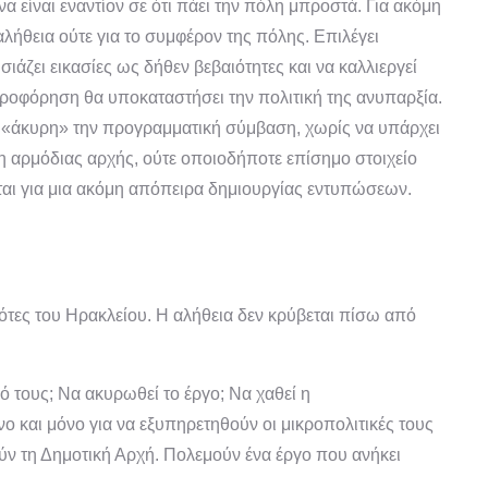
α είναι εναντίον σε ότι πάει την πόλη μπροστά. Για ακόμη
 αλήθεια ούτε για το συμφέρον της πόλης. Επιλέγει
ιάζει εικασίες ως δήθεν βεβαιότητες και να καλλιεργεί
ροφόρηση θα υποκαταστήσει την πολιτική της ανυπαρξία.
 «άκυρη» την προγραμματική σύμβαση, χωρίς να υπάρχει
η αρμόδιας αρχής, ούτε οποιοδήποτε επίσημο στοιχείο
ιται για μια ακόμη απόπειρα δημιουργίας εντυπώσεων.
ότες του Ηρακλείου. Η αλήθεια δεν κρύβεται πίσω από
ό τους; Να ακυρωθεί το έργο; Να χαθεί η
ο και μόνο για να εξυπηρετηθούν οι μικροπολιτικές τους
ούν τη Δημοτική Αρχή. Πολεμούν ένα έργο που ανήκει