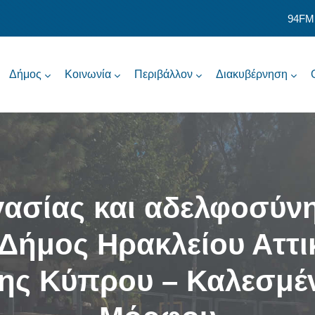
94FM
Δήμος
Κοινωνία
Περιβάλλον
Διακυβέρνηση
ασίας και αδελφοσύν
Δήμος Ηρακλείου Αττικ
της Κύπρου – Καλεσμέ