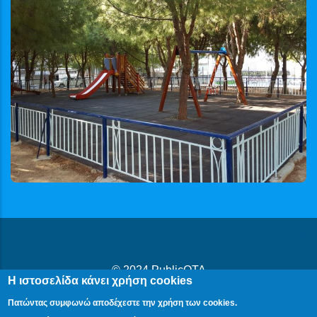
© 2024
PublicOTA
Η ιστοσελίδα κάνει χρήση cookies
Δήλωση Προβασιμότητας
|
Cookies
|
Πολιτική Προστασίας
Πατώντας συμφωνώ αποδέχεστε την χρήση των cookies.