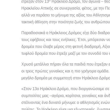
ο
έτρεξαν στον 13
Ηράκλειο Δρόμο, τον αγώνα – θε
Ηρακλείου Αττικής σε συνεργασία, φέτος, με την Πε
αλλά να περάσει το μήνυμα της αξίας του Αθλητισμο
τακτική άθληση στην ποιότητα ζωής του ανθρώπου
Παραδοσιακά ο Ηράκλειος Δρόμος είχε δύο διαδρομέ
τους εφήβους και τους ενήλικες. Έτσι, μπόρεσαν να
δρομέα που έλαβε μέρος στη φετινή διαδρομή. Αξι
τυφλού δρομέα που έτρεξε μαζί με τον συνοδό του 
Χρυσό μετάλλιο πήραν όλα τα παιδιά που έτρεξαν ε
οι τρεις πρώτες γυναίκες και η πιο γρήγορα ομάδα. 
μεγάλο δρομέα με συμμετοχή στον Ηράκλειο Δρόμο
«Στον 13ο Ηράκλειο Δρόμο, που διοργανώσαμε σε σ
συμπολίτες μας –αγόρια, κορίτσια, γυναίκες και ά
στέλνοντας ένα δυνατό μήνυμα: ο αθλητισμός ενώνει
πολίτες. Το Ηράκλειο είναι μια εξωστρεφής, ζωντα