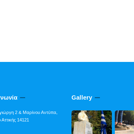
ινωνία
Gallery
γιώργη 2 & Μαρίνου Αντύπα,
 Αττικής 14121