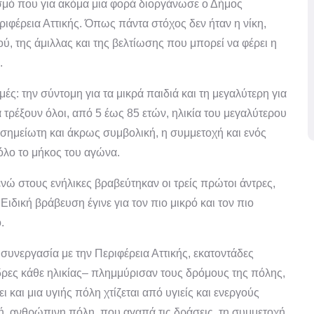
σμό που για ακόμα μια φορά διοργάνωσε ο Δήμος
ριφέρεια Αττικής. Όπως πάντα στόχος δεν ήταν η νίκη,
ύ, της άμιλλας και της βελτίωσης που μπορεί να φέρει η
.
ς: την σύντομη για τα μικρά παιδιά και τη μεγαλύτερη για
 τρέξουν όλοι, από 5 έως 85 ετών, ηλικία του μεγαλύτερου
οσημείωτη και άκρως συμβολική, η συμμετοχή και ενός
όλο το μήκος του αγώνα.
νώ στους ενήλικες βραβεύτηκαν οι τρείς πρώτοι άντρες,
Ειδική βράβευση έγινε για τον πιο μικρό και τον πιο
.
υνεργασία με την Περιφέρεια Αττικής, εκατοντάδες
νδρες κάθε ηλικίας– πλημμύρισαν τους δρόμους της πόλης,
 και μια υγιής πόλη χτίζεται από υγιείς και ενεργούς
νή, ανθρώπινη πόλη, που αγαπά τις δράσεις, τη συμμετοχή