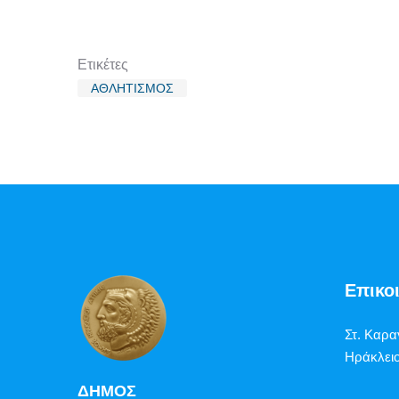
Ετικέτες
ΑΘΛΗΤΙΣΜΟΣ
Επικο
Στ. Καρα
Ηράκλειο
ΔΗΜΟΣ