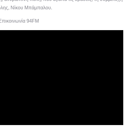
πόλης, Νίκου Μπάμπαλου.
 Επικοινωνία 94FM