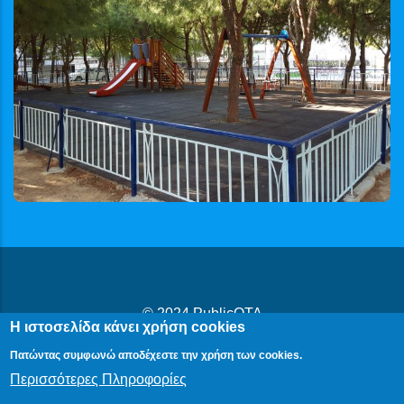
© 2024
PublicOTA
Η ιστοσελίδα κάνει χρήση cookies
Δήλωση Προβασιμότητας
|
Cookies
|
Πολιτική Προστασίας
Πατώντας συμφωνώ αποδέχεστε την χρήση των cookies.
Προσωπικών Δεδομένων
Περισσότερες Πληροφορίες