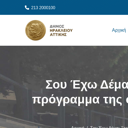
Παράκαμψη προς το κυρίως περιεχόμενο
213 2000100
Main navigation
Αρχική
Σου Έχω Δέμα:
πρόγραμμα της 
Αρχική
/
Σου Έχω Δέμα: Ξεκί