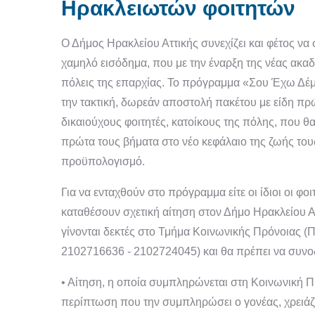
Ηρακλειωτών φοιτητών
Ο Δήμος Ηρακλείου Αττικής συνεχίζει και φέτος να 
χαμηλό εισόδημα, που με την έναρξη της νέας ακ
πόλεις της επαρχίας. Το πρόγραμμα «Σου Έχω Δέμα
την τακτική, δωρεάν αποστολή πακέτου με είδη πρ
δικαιούχους φοιτητές, κατοίκους της πόλης, που θ
πρώτα τους βήματα στο νέο κεφάλαιο της ζωής του
προϋπολογισμό.
Για να ενταχθούν στο πρόγραμμα είτε οι ίδιοι οι φοι
καταθέσουν σχετική αίτηση στον Δήμο Ηρακλείου Α
γίνονται δεκτές στο Τμήμα Κοινωνικής Πρόνοιας (
2102716636 - 2102724045) και θα πρέπει να συνοδ
• Αίτηση, η οποία συμπληρώνεται στη Κοινωνική Πρ
περίπτωση που την συμπληρώσει ο γονέας, χρειάζ