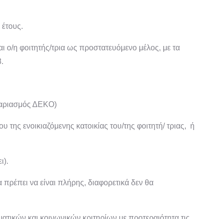
 έτους.
 ο/η φοιτητής/τρια ως προστατευόμενο μέλος, με τα
.
ογαριασμός ΔΕΚΟ)
 της ενοικιαζόμενης κατοικίας του/της φοιτητή/ τριας, ή
ι).
α πρέπει να είναι πλήρης, διαφορετικά δεν θα
ματικών και κοινωνικών κριτηρίων με προτεραιότητα τις