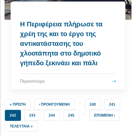
Η Περιφέρεια πλήρωσε τα
χρέη της και το έργο της
αντικατάστασης του
χλοοτάπητα στο δημοτικό
γήπεδο ξεκινάει και πάλι
Περισσότερα
…
FIRST PAGE
ΠΡΟΗΓΟΎΜΕΝΗ ΣΕΛΊΔΑ
ΣΕΛΊΔΑ
ΣΕΛΊΔΑ
« ΠΡΏΤΗ
‹ ΠΡΟΗΓΟΥΜΕΝΗ
240
241
…
ΤΡΈΧΟΥΣΑ ΣΕΛΊΔΑ
ΣΕΛΊΔΑ
ΣΕΛΊΔΑ
ΣΕΛΊΔΑ
NEXT PAGE
242
243
244
245
ΕΠΟΜΕΝΗ ›
LAST PAGE
ΤΕΛΕΥΤΑΙΑ »