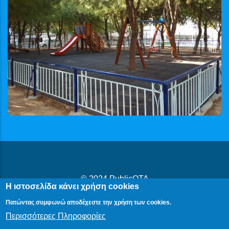
© 2024
PublicOTA
Η ιστοσελίδα κάνει χρήση cookies
Δήλωση Προβασιμότητας
|
Cookies
|
Πολιτική Προστασίας
Πατώντας συμφωνώ αποδέχεστε την χρήση των cookies.
Προσωπικών Δεδομένων
Περισσότερες Πληροφορίες