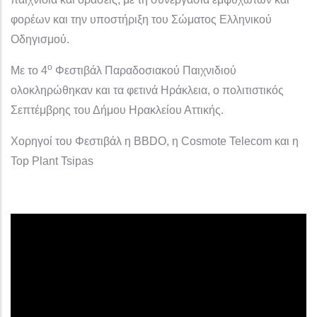
φορέων και την υποστήριξη του Σώματος Ελληνικού
Οδηγισμού.
ο
Με το 4
Φεστιβάλ Παραδοσιακού Παιχνιδιού
ολοκληρώθηκαν και τα φετινά Ηράκλεια, ο πολιτιστικός
Σεπτέμβρης του Δήμου Ηρακλείου Αττικής.
Χορηγοί του Φεστιβάλ η BBDO, η Cosmote Telecom και η
Top Plant Tsipas