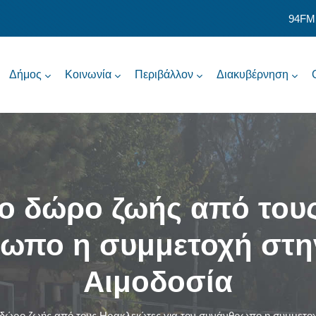
94FM
Δήμος
Κοινωνία
Περιβάλλον
Διακυβέρνηση
κο δώρο ζωής από τους
ωπο η συμμετοχή στη
Αιμοδοσία
 δώρο ζωής από τους Ηρακλειώτες για τον συνάνθρωπο η συμμετοχ