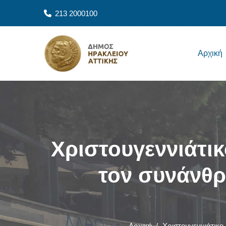
Παράκαμψη προς το κυρίως περιεχόμενο
213 2000100
Main navigation
Αρχική
Χριστουγεννιάτι
τον συνάνθρ
Αρχική
/
Χριστουγεννιάτικο