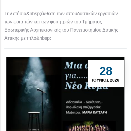
Την ετήσια&nbsp;έκθεση των σπουδαστικών εργασιών
των φοιτητών και των φοιτητριών του Τμήματος
Εσωτερικής Αρχιτεκτονικής του Πανεπιστημίου Δυτικής
Αττικής με τίτλο&nbsp;
28
ΙΟΎΝΙΟΣ 2026