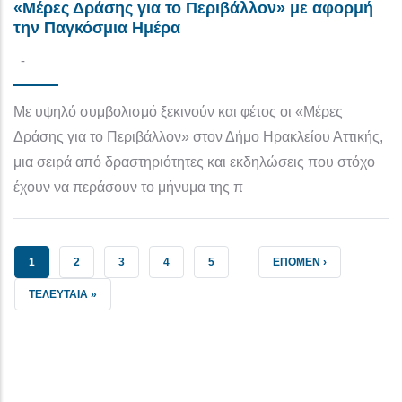
«Μέρες Δράσης για το Περιβάλλον» με αφορμή
την Παγκόσμια Ημέρα
-
Με υψηλό συμβολισμό ξεκινούν και φέτος οι «Μέρες
Δράσης για το Περιβάλλον» στον Δήμο Ηρακλείου Αττικής,
μια σειρά από δραστηριότητες και εκδηλώσεις που στόχο
έχουν να περάσουν το μήνυμα της π
…
ΤΡΈΧΟΥΣΑ ΣΕΛΊΔΑ
ΣΕΛΊΔΑ
ΣΕΛΊΔΑ
ΣΕΛΊΔΑ
ΣΕΛΊΔΑ
NEXT PAGE
1
2
3
4
5
ΕΠΟΜΕΝ ›
LAST PAGE
ΤΕΛΕΥΤΑΙΑ »