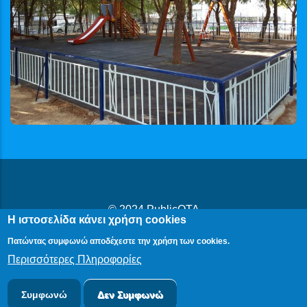
© 2024
PublicOTA
Η ιστοσελίδα κάνει χρήση cookies
Δήλωση Προβασιμότητας
|
Cookies
|
Πολιτική Προστασίας
Πατώντας συμφωνώ αποδέχεστε την χρήση των cookies.
Προσωπικών Δεδομένων
Περισσότερες Πληροφορίες
Συμφωνώ
Δεν Συμφωνώ