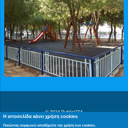
© 2024
PublicOTA
Η ιστοσελίδα κάνει χρήση cookies
Δήλωση Προβασιμότητας
|
Cookies
|
Πολιτική Προστασίας
Πατώντας συμφωνώ αποδέχεστε την χρήση των cookies.