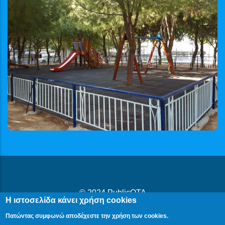
© 2024
PublicOTA
Η ιστοσελίδα κάνει χρήση cookies
Δήλωση Προβασιμότητας
|
Cookies
|
Πολιτική Προστασίας
Πατώντας συμφωνώ αποδέχεστε την χρήση των cookies.