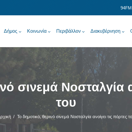
94FM
Δήμος
Κοινωνία
Περιβάλλον
Διακυβέρνηση
ινό σινεμά Νοσταλγία α
του
ρχική
/
Το δημοτικό, θερινό σινεμά Νοσταλγία ανοίγει τις πόρτες τ