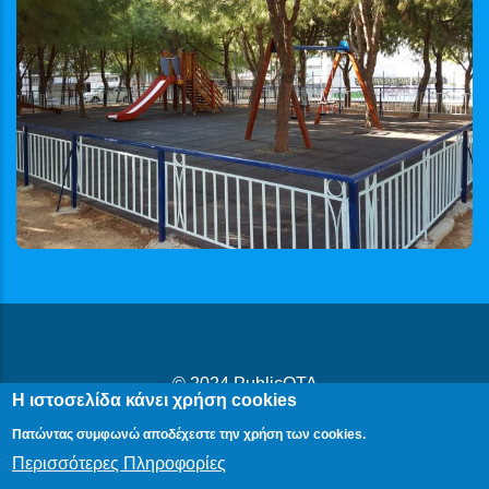
© 2024
PublicOTA
Η ιστοσελίδα κάνει χρήση cookies
Δήλωση Προβασιμότητας
|
Cookies
|
Πολιτική Προστασίας
Πατώντας συμφωνώ αποδέχεστε την χρήση των cookies.
Προσωπικών Δεδομένων
Περισσότερες Πληροφορίες