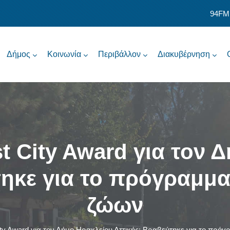
94FM
Δήμος
Κοινωνία
Περιβάλλον
Διακυβέρνηση
t City Award για τον 
τηκε για το πρόγραμμ
ζώων
ty Award για τον Δήμο Ηρακλείου Αττικής: Βραβεύτηκε για το πρ