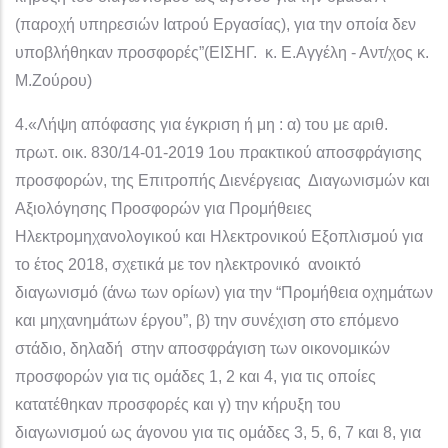
(παροχή υπηρεσιών Ιατρού Εργασίας), για την οποία δεν
υποβλήθηκαν προσφορές”(ΕΙΣΗΓ. κ. Ε.Αγγέλη - Αντ/χος κ.
Μ.Ζούρου)
4.«Λήψη απόφασης για έγκριση ή μη : α) του με αριθ.
πρωτ. οικ. 830/14-01-2019 1ου πρακτικού αποσφράγισης
προσφορών, της Επιτροπής Διενέργειας Διαγωνισμών και
Αξιολόγησης Προσφορών για Προμήθειες
Ηλεκτρομηχανολογικού και Ηλεκτρονικού Εξοπλισμού για
το έτος 2018, σχετικά με τον ηλεκτρονικό ανοικτό
διαγωνισμό (άνω των ορίων) για την “Προμήθεια οχημάτων
και μηχανημάτων έργου”, β) την συνέχιση στο επόμενο
στάδιο, δηλαδή στην αποσφράγιση των οικονομικών
προσφορών για τις ομάδες 1, 2 και 4, για τις οποίες
κατατέθηκαν προσφορές και γ) την κήρυξη του
διαγωνισμού ως άγονου για τις ομάδες 3, 5, 6, 7 και 8, για