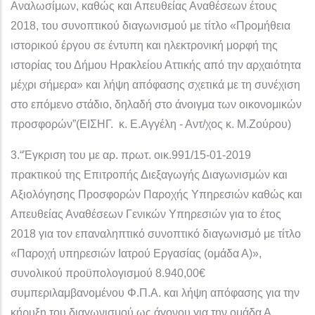
Αναλωσίμων, καθώς και Απευθείας Αναθέσεων έτους
2018, του συνοπτικού διαγωνισμού με τίτλο «Προμήθεια
ιστορικού έργου σε έντυπη και ηλεκτρονική μορφή της
ιστορίας του Δήμου Ηρακλείου Αττικής από την αρχαιότητα
μέχρι σήμερα» και λήψη απόφασης σχετικά με τη συνέχιση
στο επόμενο στάδιο, δηλαδή στο άνοιγμα των οικονομικών
προσφορών”(ΕΙΣΗΓ. κ. Ε.Αγγέλη - Αντ/χος κ. Μ.Ζούρου)
3.“Έγκριση του με αρ. πρωτ. οικ.991/15-01-2019
πρακτικού της Επιτροπής Διεξαγωγής Διαγωνισμών και
Αξιολόγησης Προσφορών Παροχής Υπηρεσιών καθώς και
Απευθείας Αναθέσεων Γενικών Υπηρεσιών για το έτος
2018 για τον επαναληπτικό συνοπτικό διαγωνισμό με τίτλο
«Παροχή υπηρεσιών Ιατρού Εργασίας (ομάδα Α)»,
συνολικού προϋπολογισμού 8.940,00€
συμπεριλαμβανομένου Φ.Π.Α. και λήψη απόφασης για την
κήρυξη του διαγωνισμού ως άγονου για την ομάδα Α