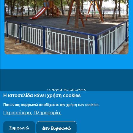
© 2024
PublicOTA
Η ιστοσελίδα κάνει χρήση cookies
Δήλωση Προβασιμότητας
|
Cookies
|
Πολιτική Προστασίας
Πατώντας συμφωνώ αποδέχεστε την χρήση των cookies.
Προσωπικών Δεδομένων
Περισσότερες Πληροφορίες
Συμφωνώ
Δεν Συμφωνώ