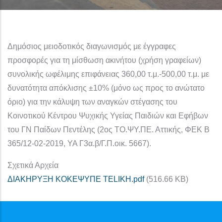
Δημόσιος μειοδοτικός διαγωνισμός με έγγραφες
προσφορές για τη μίσθωση ακινήτου (χρήση γραφείων)
συνολικής ωφέλιμης επιφάνειας 360,00 τ.μ.-500,00 τ.μ. με
δυνατότητα απόκλισης ±10% (μόνο ως προς το ανώτατο
όριο) για την κάλυψη των αναγκών στέγασης του
Κοινοτικού Κέντρου Ψυχικής Υγείας Παιδιών και Εφήβων
του ΓΝ Παίδων Πεντέλης (2ος ΤΟ.ΨΥ.ΠΕ. Αττικής, ΦΕΚ Β
365/12-02-2019, ΥΑ Γ3α.β/Γ.Π.οικ. 5667).
Σχετικά Αρχεία
ΔΙΑΚΗΡΥΞΗ ΚΟΚΕΨΥΠΕ TELIKH.pdf
(516.66 KB)