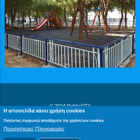
© 2024
PublicOTA
Η ιστοσελίδα κάνει χρήση cookies
Δήλωση Προβασιμότητας
|
Cookies
|
Πολιτική Προστασίας
Πατώντας συμφωνώ αποδέχεστε την χρήση των cookies.
Προσωπικών Δεδομένων
Περισσότερες Πληροφορίες