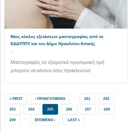
Νέος κύκλος εξετάσεων μαστογραφίας από το
ΕΔΔΥΠΠΥ και τον Δήμο Ηρακλείου Αττικής
-
Μαστογραφίες σε εξαιρετικά προνομιακή τιμή
μπορούν να κάνουν όσες Ηρακλειώτισ
…
FIRST PAGE
ΠΡΟΗΓΟΎΜΕΝΗ ΣΕΛΊΔΑ
ΣΕΛΊΔΑ
ΣΕΛΊΔΑ
« FIRST
‹ ΠΡΟΗΓΟΎΜΕΝΟ
201
202
ΣΕΛΊΔΑ
ΣΕΛΊΔΑ
ΤΡΈΧΟΥΣΑ ΣΕΛΊΔΑ
ΣΕΛΊΔΑ
ΣΕΛΊΔΑ
ΣΕΛΊΔΑ
203
204
205
206
207
208
…
ΣΕΛΊΔΑ
NEXT PAGE
LAST PAGE
209
ΕΠΌΜΕΝΟ ›
LAST »