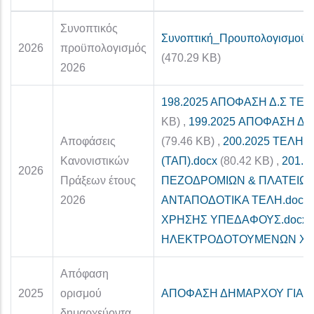
Συνοπτικός
Συνοπτική_Προυπολογισμο
2026
προϋπολογισμός
(470.29 KB)
2026
198.2025 ΑΠΟΦΑΣΗ Δ.Σ ΤΕΛ
KB)
,
199.2025 ΑΠΟΦΑΣΗ Δ.
Αποφάσεις
(79.46 KB)
,
200.2025 ΤΕΛΗ 
Κανονιστικών
(ΤΑΠ).docx
(80.42 KB)
,
201.
2026
Πράξεων έτους
ΠΕΖΟΔΡΟΜΙΩΝ & ΠΛΑΤΕΙΩΝ
2026
ΑΝΤΑΠΟΔΟΤΙΚΑ ΤΕΛΗ.docx
ΧΡΗΣΗΣ ΥΠΕΔΑΦΟΥΣ.docx
ΗΛΕΚΤΡΟΔΟΤΟΥΜΕΝΩΝ ΧΩΡ
Απόφαση
2025
ορισμού
ΑΠΟΦΑΣΗ ΔΗΜΑΡΧΟΥ ΓΙΑ 
δημαρχεύοντα